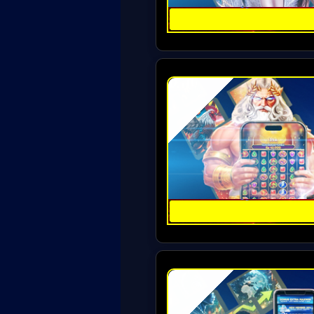
Bonus akan dibagikan setia
Minimal Turnover Harian 
BONUS C
Untuk provider Pragmatic 
Semua keputusan pihak
J
Syarat dan Ketentuan :
CLAIM DISINI!
Bonus Cashback berlaku u
Bonus akan dibagikan secar
Minimal kekalahan untuk 
Promo ini berlaku untuk p
P E R H A T I A N !!!
Bonus tidak berlaku untu
Jumlah Turnover di bawah
BON
Jumlah Turnover di atas 
Semua keputusan pihak
J
Syarat dan Ketentuan :
CLAIM DISINI!
Persentase Permainan Bon
SLOT GAMES = 3%