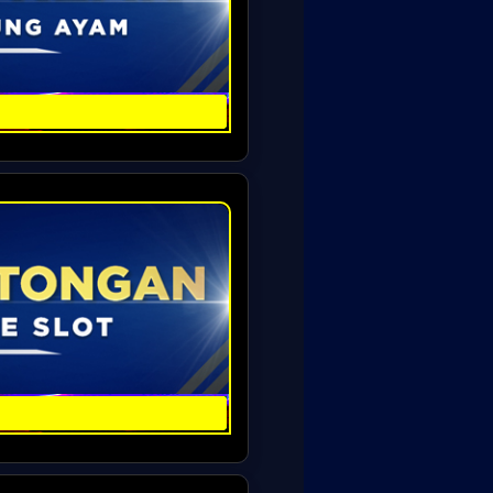
dianggap Nihil )
NG AYAM
n betting sekali
N
AW Tetap Lanjut