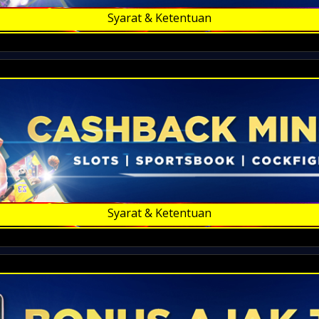
p hari pukul 01:00 - 05:00 WIB
Syarat & Ketentuan
100rb
ASHBACK LIVE CASINO HARIAN U
Live dan Evolution Bonus Rollingan 0.7%
AGOANSPIN
adalah mutlak dan tidak dapat diganggu gugat
ntuk semua member aktif yang bermain di
JAGOANSPIN
a otomatis setiap hari pukul 01:00 - 05:00 WIB
mendapatkan Bonus Cashback Harian adalah Rp 200.000/Hari
ermainan Live Casino dengan Live Dealer
k permainan Games, Mini Games dan RGB
Syarat & Ketentuan
 10x dari jumlah kekalahan mendapatkan cashback 5%
US CASHBACK MINGGUAN UP T
10x dari jumlah kekalahan mendapatkan cashback 10%
AGOANSPIN
adalah mutlak dan tidak dapat diganggu gugat
us CashBack :