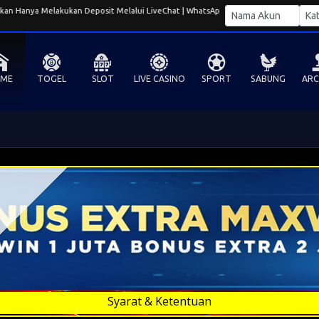
posit Melalui LiveChat | WhatsApp | Telegram Yang Tersedia Di Situs Resmi Jagoan
ME
TOGEL
SLOT
LIVE CASINO
SPORT
SABUNG
ARC
Syarat & Ketentuan