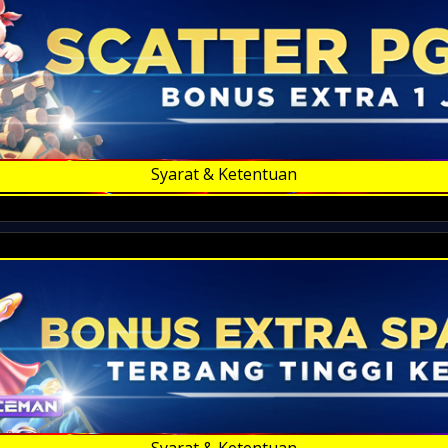
IDR 100.000,-
IDR 200.000,-
mber
JAGOANSPIN
sa claim bonus ini
IDR 150.000,-
IDR 300.000,-
mainan sebelum Bonus masuk
IDR 750.000,-
IDR 1.500.000,-
IDR 900.000,-
IDR 2.500.000,-
ehari dan maksimal bonus yang diberikan Rp 1.000.000/ id seti
BONUS
 yang utuh, dan hanya diambil 1(satu) perkalian tertinggi
IDR 20.000
 1000 tidak bisa ikut Event Boom / bonanza 1000 masuk kateg
Syarat & Ketentuan
IDR 40.000,-
am 1 periode, Batas klaim 2jam
BONUS EXTRA SCATTER PGSOFT
IDR 80.000,-
mainan sebelum bonus masuk
IDR 120.000,-
reset setiap hari pada pukul 00.00 WIB
IDR 200.000,-
SPIN
tidak dapat diganggu gugat
PIN
dapat mengikuti Bonus Extra ini
IDR 400.000,-
ku untuk semua game PGSOFT ( Terkecuali Game Slot Phoenix Ri
IDR 1.000.000,-
dilarang melanjutkan permainan sebelum bonus masuk
IDR 2.000.000,-
 Murni"
ehari dan maksimal bonus yang diberikan Rp 2.000.000/ id seti
 berbentuk Ikan Jelas, Screenshot yang berubah menjadi Wild
TTER
5 SCATTER
6 SCATTER
m 1 period, batas waktu claim 2 jam.
Syarat & Ketentuan