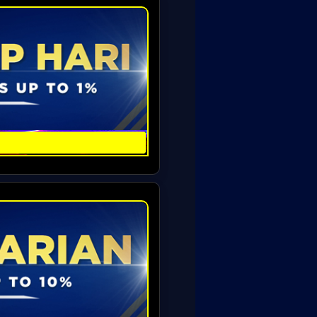
emenangan
eset
TO 1%
us
APATAN TIDAK AKAN ADA