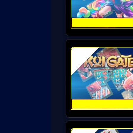
CLAIM DISINI!
P E R H A T I A N !!!
Syarat Withdraw Minimal
Apabila Melanggar Perat
Semua keputusan pihak
J
CLAIM DISINI!
Syarat dan Ketentuan :
Minimal Stake 800 untuk 
Harus pecah perkalian BO
Semua Member
JAGOANS
Berlaku untuk fitur buyspi
P E R H A T I A N !!!
STAKE
800
2.000
4.000
Syarat dan Ketentuan :
8.000