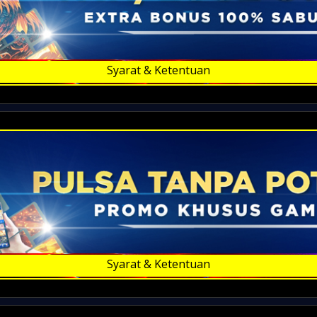
rikan adalah IDR 50 Juta Rupiah/Invoice Bettingan
ebas Safety Bet
Syarat & Ketentuan
da tim yang menghasilkan Draw, Win Half, dan Lose Half, akan 
EXTRA WINSTREAK 100% SABU
laim bonus ini sebanyak 1 kali setiap hari
ap hari mulai pukul 13:00 WIB
24 jam setelah result skor pertandingan terakhir keluar
SPIN
tidak dapat diganggu gugat
vent :
nus 100% Dari Total Kemenangan
 15% Dari Total Kekalahan
eruntun dengan kondisi bebas arena dan hanya boleh melakuka
nya dihitung bettingan pertama
Syarat & Ketentuan
00,-/hari
DEPOSIT PULSA TANPA POTONGA
klaim 2x sehari
gan Meron / Wala saja. Apabila terjadi CANCEL / REFUND / DR