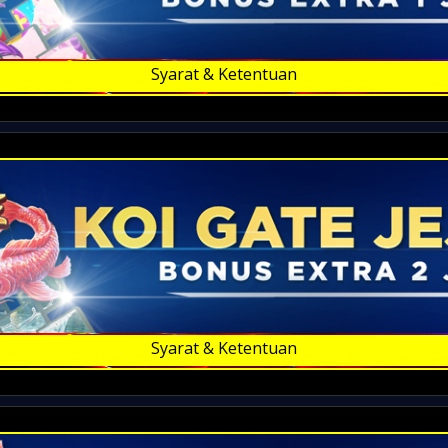
 TURNOVER 3x
Syarat & Ketentuan
uran Di Atas, Maka SALDO & DEPOSIT Akan Di HANGUSKAN TAN
BONUS EXTRA BOOM BONANZA
AGOANSPIN
adalah mutlak dan tidak dapat diganggu gugat
bisa claim Bonus Extra Boom Bonanza
M X25, BOM X50, BOM X100 yang bisa di CLAIM
PIN
dapat mengikuti promo ini
n Dan freespin
X25
X50
Syarat & Ketentuan
IDR 20.000
IDR 40.000
BONUS EXTRA KOI GATE JEJER 3
IDR 30.000,-
IDR 60.000,-
IDR 50.000,-
IDR 100.000,-
IDR 75.000,-
IDR 150.000,-