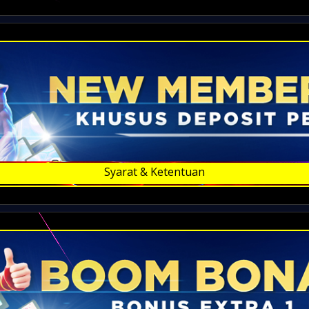
BONUS EXTRA MAXWIN SLOT
 2 JUTA RUPIAH
AGOANSPIN
saja
Slot Pragmatic Play
ITUR BUYSPIN PERKALIAN SUPER | GAME BOOK OF MONSTER | VAM
ari. Reset setiap hari jam 00.00 WIB
Syarat & Ketentuan
yang di dapat
BONUS EXTRA NEW MEMBER 20
 claim mohon untuk infokan USER ID dan Bukti Screenshot
kirim ke CS yang bertugas, melalui WA atau Livechat
Permainan" setelah bonus diberikan
an sudah dimainkan maka akan dianggap hangus
ntuk claim bonus adalah Rp. 100.000,- ( TIDAK BERLAKU DEPOSI
lah keluar win lose dari provider, Jika terjadi keterlambatan 
GSUNG setelah Saldo Deposit Pertama diproses ke dalam Akun
angan dari Provider sedikit memakan waktu
berlaku untuk permainan
SLOT
N
dapat membatalkan bonus atau event apabila melanggar atu
0,-